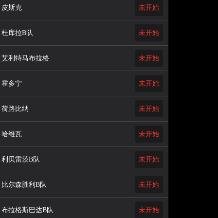
皮斯克
未开始
杜库拉B队
未开始
艾利特马布拉格
未开始
霍多宁
未开始
荷路比纳
未开始
哈维瓦
未开始
利贝雷茨B队
未开始
比尔森胜利B队
未开始
布拉格斯巴达B队
未开始