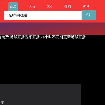
百度
Bing
360
搜狗
神马
看免费,足球直播视频直播,24小时不间断更新足球直播
多宁