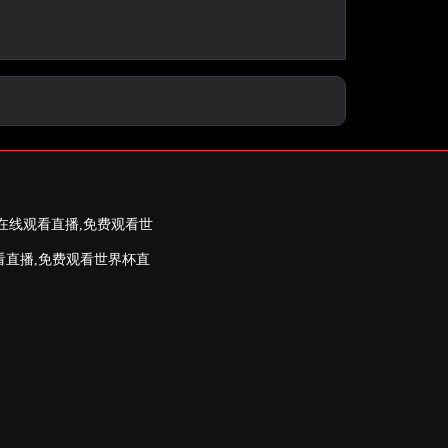
杯在线观看直播,免费观看世
观看直播,免费观看世界杯直