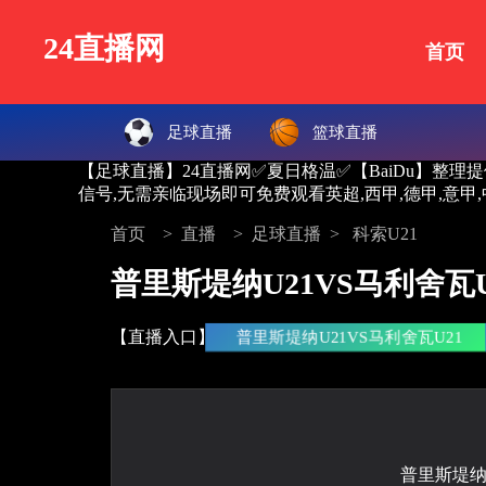
24直播网
首页
足球直播
篮球直播
【足球直播】24直播网✅夏日格温✅【BaiDu】整
信号,无需亲临现场即可免费观看英超,西甲,德甲,意甲
首页
直播
足球直播
科索U21
普里斯堤纳U21VS马利舍瓦U
【直播入口】
普里斯堤纳U21VS马利舍瓦U21
普里斯堤纳