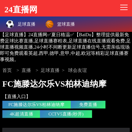
24直播网
足球直播
篮球直播
【足球直播】24直播网✅夏日格温✅【BaiDu】整理提供最新免
费足球比赛直播,足球直播赛程表,足球直播在线直播观看免费,足
球直播视频直播,24小时不间断更新足球直播信号,无需亲临现场
即可免费观看英超,西甲,德甲,意甲,中超,欧冠等精彩足球直播赛
事视频。
首页
直播
足球直播
球会友谊
FC施滕达尔乐VS柏林迪纳摩
【直播入口】
FC施滕达尔乐VS柏林迪纳摩
免费直播
4K超清直播
CCTV5直播(秒开)