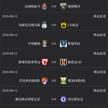
吉纳斯提卡
0
-
0
塞斯陶河
2026-08-12
球会友谊
乌德瓦尔德乌索
0
-
0
CD洛达
2026-08-12
球会友谊
卡塔赫纳
0
-
0
奥瑞韦拉
2026-08-12
球会友谊
塞维利亚体育会
0
-
0
梅里达AD
2026-08-12
球会友谊
巴拉多利德B队
0
-
0
莱加内斯B队
2026-08-12
球会友谊
澳女联全明星女足
0
-
0
切尔西女足