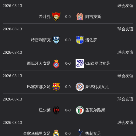
2026-08-13
球会友谊
希叶扎
0
-
0
阿吉拉斯
2026-08-13
球会友谊
特雷利萨克
0
-
0
潘佐罗
2026-08-13
球会友谊
西班牙人女足
0
-
0
CE欧罗巴女足
2026-08-13
球会友谊
巴塞罗那女足
0
-
0
蒙彼利埃女足
2026-08-13
球会友谊
纽尔莱
0
-
0
圣莫尔路斯
2026-08-13
球会友谊
皇家马德里女足
0
-
0
热刺女足