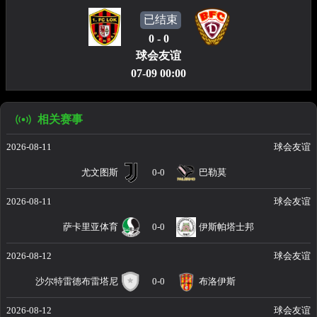
已结束
0
-
0
球会友谊
07-09 00:00
相关赛事
2026-08-11
球会友谊
尤文图斯
0
-
0
巴勒莫
2026-08-11
球会友谊
萨卡里亚体育
0
-
0
伊斯帕塔士邦
2026-08-12
球会友谊
沙尔特雷德布雷塔尼
0
-
0
布洛伊斯
2026-08-12
球会友谊