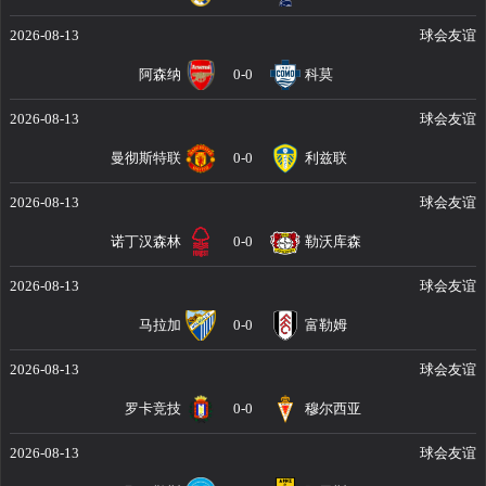
2026-08-13
球会友谊
阿森纳
0
-
0
科莫
2026-08-13
球会友谊
曼彻斯特联
0
-
0
利兹联
2026-08-13
球会友谊
诺丁汉森林
0
-
0
勒沃库森
2026-08-13
球会友谊
马拉加
0
-
0
富勒姆
2026-08-13
球会友谊
罗卡竞技
0
-
0
穆尔西亚
2026-08-13
球会友谊