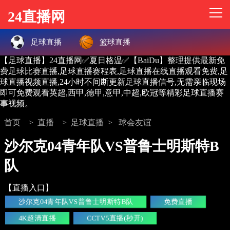
24直播网
足球直播
篮球直播
【足球直播】24直播网✅夏日格温✅【BaiDu】整理提供最新免
费足球比赛直播,足球直播赛程表,足球直播在线直播观看免费,足
球直播视频直播,24小时不间断更新足球直播信号,无需亲临现场
即可免费观看英超,西甲,德甲,意甲,中超,欧冠等精彩足球直播赛
事视频。
首页
直播
足球直播
球会友谊
沙尔克04青年队VS普鲁士明斯特B
队
【直播入口】
沙尔克04青年队VS普鲁士明斯特B队
免费直播
4K超清直播
CCTV5直播(秒开)