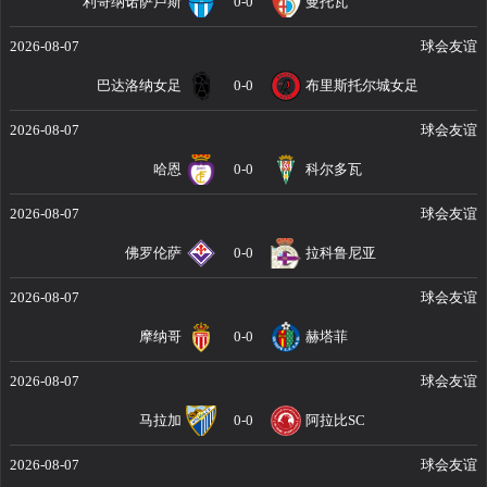
利哥纳诺萨卢斯
0
-
0
曼托瓦
2026-08-07
球会友谊
巴达洛纳女足
0
-
0
布里斯托尔城女足
2026-08-07
球会友谊
哈恩
0
-
0
科尔多瓦
2026-08-07
球会友谊
佛罗伦萨
0
-
0
拉科鲁尼亚
2026-08-07
球会友谊
摩纳哥
0
-
0
赫塔菲
2026-08-07
球会友谊
马拉加
0
-
0
阿拉比SC
2026-08-07
球会友谊