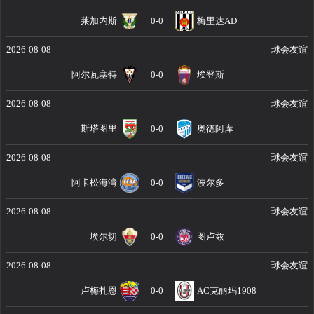
莱加内斯
0
-
0
梅里达AD
2026-08-08
球会友谊
阿尔瓦塞特
0
-
0
埃登斯
2026-08-08
球会友谊
斯塔图里
0
-
0
奥德阿库
2026-08-08
球会友谊
阿卡松海湾
0
-
0
波尔多
2026-08-08
球会友谊
埃尔切
0
-
0
图卢兹
2026-08-08
球会友谊
卢梅扎恩
0
-
0
AC克丽玛1908