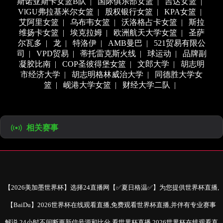
斯诺亚斯卡女篮B队
|
国际俱乐部女篮
|
吉达女篮
|
VlGU弗拉基米尔女篮
|
股权银行女篮
|
KPA女篮
|
艾阿里女篮
|
乌布韦女篮
|
沃洛格占卡女篮
|
斯拉
维扬卡女篮
|
埃克拉姆
|
欧洲航天大学女篮
|
圣萨
尔瓦多
|
龙
|
特洛伊
|
AMB曼巴
|
521贸易有限公
司
|
VPD贸易
|
蒂托雷克斯火线
|
球运动
|
品牌副
凝胶比南
|
COP圣彼得堡女篮
|
文郎大学
|
胡志明
市经济大学
|
胡志明格林威治大学
|
同德胜大学女
篮
|
岘港大学女篮
|
财经大学二队
|
相关赛事
【2026美加墨世界杯】选择24直播网【✅夏日格温✅】为您提供世界杯直播,
【BaiDu】2026世界杯在线观看直播,免费观看世界杯直播,并伴有专业赛事
解说,24小时不间断更新信号源和比分,看世界杯直播,2026世界杯在线观看直