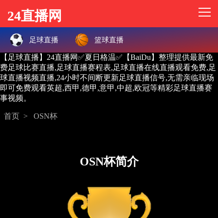
24直播网
足球直播
篮球直播
【足球直播】24直播网✅夏日格温✅【BaiDu】整理提供最新免
费足球比赛直播,足球直播赛程表,足球直播在线直播观看免费,足
球直播视频直播,24小时不间断更新足球直播信号,无需亲临现场
即可免费观看英超,西甲,德甲,意甲,中超,欧冠等精彩足球直播赛
事视频。
首页
OSN杯
OSN杯简介