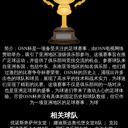
简介：
OSN杯是一项备受关注的足球赛事，由OSN电视网络
赞助举办，吸引了亚洲地区顶级俱乐部参与。这项赛事旨在推
广足球运动，并提供了俱乐部间竞技交流的机会。参赛球队来
自亚洲各国，包括中东、东南亚等地区的知名俱乐部，他们通
过激烈的比赛争夺杯赛荣誉。OSN杯的历史上，涌现出许多
出色的球队和球员，展现了高水平的技术和战术实力，为球迷
们呈现了精彩的比赛。这项赛事不仅是俱乐部间的一场对决，
也是亚洲足球界的盛事，为球迷们带来了激动人心的足球体
验。尽管OSN杯并没有具体的固定历史和球队数据，但它作
为一项亚洲地区的足球赛事，为球
相关球队
优诺斯奔萨州女篮
|
娜迪斯达奥伦堡女篮B队
|
克拉