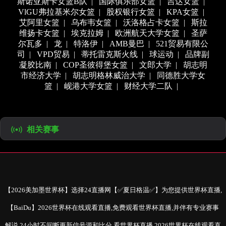
斯诺亚斯卡女篮B队
|
国际俱乐部女篮
|
吉达女篮
|
VlGU弗拉基米尔女篮
|
股权银行女篮
|
KPA女篮
|
艾阿里女篮
|
乌布韦女篮
|
沃洛格占卡女篮
|
斯拉
维扬卡女篮
|
埃克拉姆
|
欧洲航天大学女篮
|
圣萨
尔瓦多
|
龙
|
特洛伊
|
AMB曼巴
|
521贸易有限公
司
|
VPD贸易
|
蒂托雷克斯火线
|
球运动
|
品牌副
凝胶比南
|
COP圣彼得堡女篮
|
文郎大学
|
胡志明
市经济大学
|
胡志明格林威治大学
|
同德胜大学女
篮
|
岘港大学女篮
|
财经大学二队
|
相关赛事
【2026美加墨世界杯】选择24直播网【✅夏日格温✅】为您提供世界杯直播,
【BaiDu】2026世界杯在线观看直播,免费观看世界杯直播,并伴有专业赛事
解说,24小时不间断更新信号源和比分,看世界杯直播,2026世界杯在线观看直