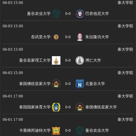
06-03 15:00
泰大学联
曼谷农业大学
0
-
0
巴吞他尼大学
06-03 15:00
泰大学联
吞武里大学
0
-
0
朱拉隆功大学
06-03 15:00
泰大学联
曼谷皇家理工大学
0
-
0
博仁大学
06-03 15:00
泰大学联
泰国佛统皇家大学
0
-
0
北曼谷大学
06-01 17:00
泰大学联
泰国国家体育大学
0
-
0
泰国佛统皇家大学
06-01 17:00
泰大学联
卡塞姆邦迪特大学
0
-
0
曼谷农业大学