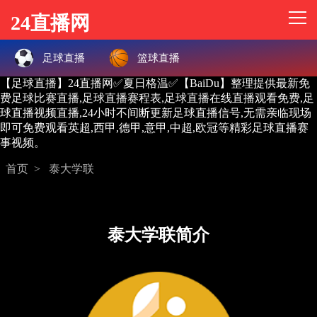
24直播网
足球直播
篮球直播
【足球直播】24直播网✅夏日格温✅【BaiDu】整理提供最新免
费足球比赛直播,足球直播赛程表,足球直播在线直播观看免费,足
球直播视频直播,24小时不间断更新足球直播信号,无需亲临现场
即可免费观看英超,西甲,德甲,意甲,中超,欧冠等精彩足球直播赛
事视频。
首页
泰大学联
泰大学联简介