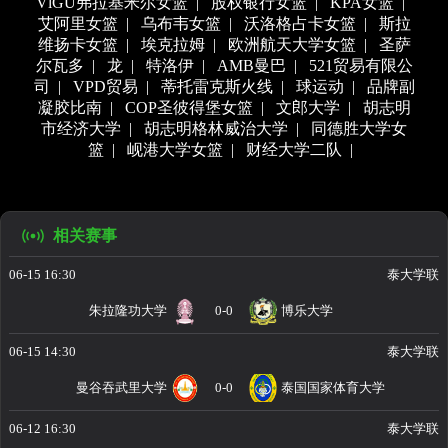
VlGU弗拉基米尔女篮
|
股权银行女篮
|
KPA女篮
|
艾阿里女篮
|
乌布韦女篮
|
沃洛格占卡女篮
|
斯拉
维扬卡女篮
|
埃克拉姆
|
欧洲航天大学女篮
|
圣萨
尔瓦多
|
龙
|
特洛伊
|
AMB曼巴
|
521贸易有限公
司
|
VPD贸易
|
蒂托雷克斯火线
|
球运动
|
品牌副
凝胶比南
|
COP圣彼得堡女篮
|
文郎大学
|
胡志明
市经济大学
|
胡志明格林威治大学
|
同德胜大学女
篮
|
岘港大学女篮
|
财经大学二队
|
相关赛事
06-15 16:30
泰大学联
朱拉隆功大学
0
-
0
博乐大学
06-15 14:30
泰大学联
曼谷吞武里大学
0
-
0
泰国国家体育大学
06-12 16:30
泰大学联