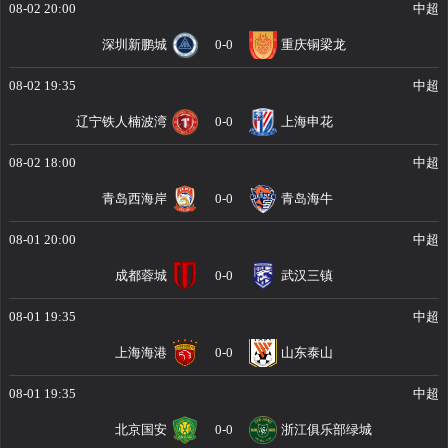
08-02 20:00
中超
深圳新鹏城
0
-
0
重庆铜梁龙
08-02 19:35
中超
辽宁铁人楠波湾
0
-
0
上海申花
08-02 18:00
中超
青岛西海岸
0
-
0
青岛海牛
08-01 20:00
中超
成都蓉城
0
-
0
武汉三镇
08-01 19:35
中超
上海海港
0
-
0
山东泰山
08-01 19:35
中超
北京国安
0
-
0
浙江俱乐部绿城