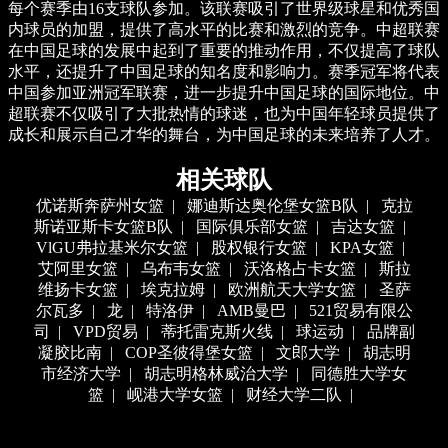
每个赛季由16支球队参加。该联赛吸引了世界级球星和优秀国
内球员的加盟，提供了高水平的比赛和激烈的竞争。中超联赛
在中国足球的发展中起到了重要的推动作用，不仅提高了球队
水平，还提升了中国足球的知名度和影响力。赛季冠军将代表
中国参加亚洲冠军联赛，进一步提升中国足球的国际地位。中
超联赛不仅吸引了大批热情的球迷，也为中国年轻球员提供了
成长和展示自己才华的舞台，为中国足球的未来培养了人才。
相关球队
优诺斯奔萨州女篮
|
娜迪斯达奥伦堡女篮B队
|
克拉
斯诺亚斯卡女篮B队
|
国际俱乐部女篮
|
吉达女篮
|
VlGU弗拉基米尔女篮
|
股权银行女篮
|
KPA女篮
|
艾阿里女篮
|
乌布韦女篮
|
沃洛格占卡女篮
|
斯拉
维扬卡女篮
|
埃克拉姆
|
欧洲航天大学女篮
|
圣萨
尔瓦多
|
龙
|
特洛伊
|
AMB曼巴
|
521贸易有限公
司
|
VPD贸易
|
蒂托雷克斯火线
|
球运动
|
品牌副
凝胶比南
|
COP圣彼得堡女篮
|
文郎大学
|
胡志明
市经济大学
|
胡志明格林威治大学
|
同德胜大学女
篮
|
岘港大学女篮
|
财经大学二队
|